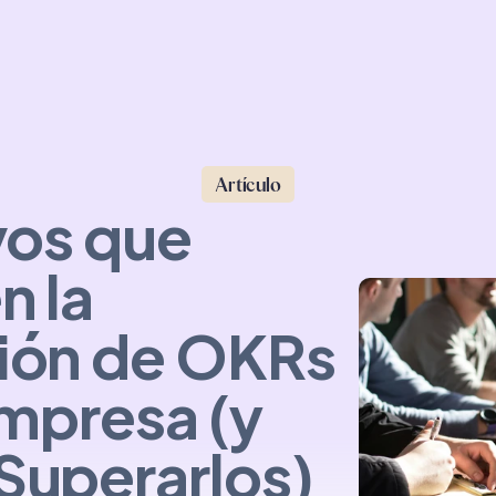
Artículo
vos que
n la
ión de OKRs
Empresa (y
uperarlos)