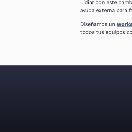
Lidiar con este cambi
ayuda externa para fac
Diseñamos un 
works
todos tus equipos c
Consigue col