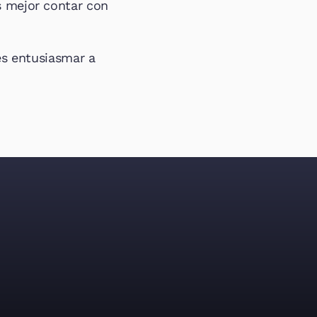
s mejor contar con 
s entusiasmar a 
us equipos y 