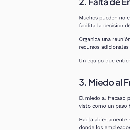
2. Falta de 
Muchos pueden no en
facilita la decisión d
Organiza una reunión
recursos adicionales 
Un equipo que entie
3. Miedo al 
El miedo al fracaso 
visto como un paso h
Habla abiertamente s
donde los empleados