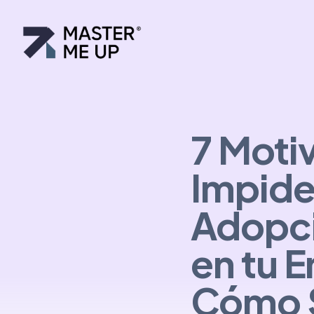
7 Moti
Impide
Adopc
en tu 
Cómo S